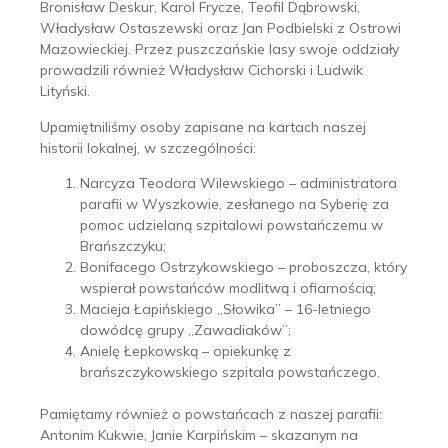
Bronisław Deskur, Karol Frycze, Teofil Dąbrowski,
Władysław Ostaszewski oraz Jan Podbielski z Ostrowi
Mazowieckiej. Przez puszczańskie lasy swoje oddziały
prowadzili również Władysław Cichorski i Ludwik
Lityński.
Upamiętniliśmy osoby zapisane na kartach naszej
historii lokalnej, w szczególności:
Narcyza Teodora Wilewskiego – administratora
parafii w Wyszkowie, zesłanego na Syberię za
pomoc udzielaną szpitalowi powstańczemu w
Brańszczyku;
Bonifacego Ostrzykowskiego – proboszcza, który
wspierał powstańców modlitwą i ofiarnością;
Macieja Łapińskiego „Słowika” – 16-letniego
dowódcę grupy „Zawadiaków”;
Anielę Łepkowską – opiekunkę z
brańszczykowskiego szpitala powstańczego.
Pamiętamy również o powstańcach z naszej parafii:
Antonim Kukwie, Janie Karpińskim – skazanym na