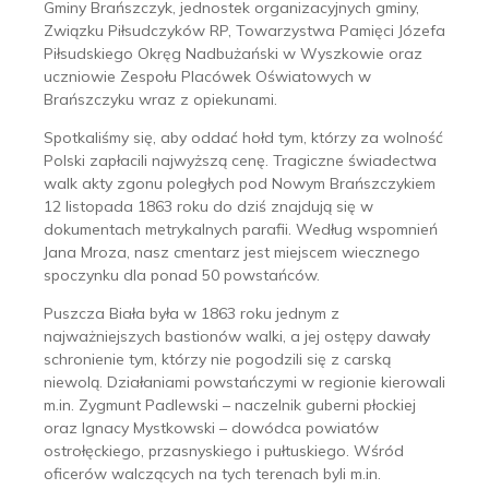
Gminy Brańszczyk, jednostek organizacyjnych gminy,
Związku Piłsudczyków RP, Towarzystwa Pamięci Józefa
Piłsudskiego Okręg Nadbużański w Wyszkowie oraz
uczniowie Zespołu Placówek Oświatowych w
Brańszczyku wraz z opiekunami.
Spotkaliśmy się, aby oddać hołd tym, którzy za wolność
Polski zapłacili najwyższą cenę. Tragiczne świadectwa
walk akty zgonu poległych pod Nowym Brańszczykiem
12 listopada 1863 roku do dziś znajdują się w
dokumentach metrykalnych parafii. Według wspomnień
Jana Mroza, nasz cmentarz jest miejscem wiecznego
spoczynku dla ponad 50 powstańców.
Puszcza Biała była w 1863 roku jednym z
najważniejszych bastionów walki, a jej ostępy dawały
schronienie tym, którzy nie pogodzili się z carską
niewolą. Działaniami powstańczymi w regionie kierowali
m.in. Zygmunt Padlewski – naczelnik guberni płockiej
oraz Ignacy Mystkowski – dowódca powiatów
ostrołęckiego, przasnyskiego i pułtuskiego. Wśród
oficerów walczących na tych terenach byli m.in.