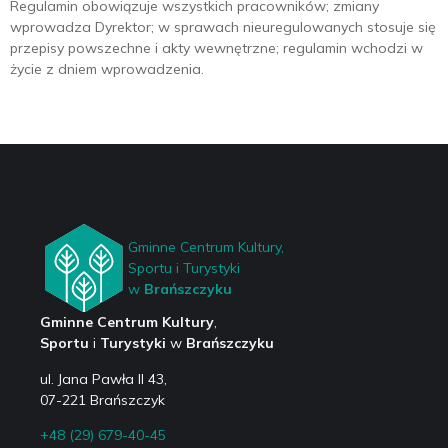
Regulamin obowiązuje wszystkich pracowników; zmiany
wprowadza Dyrektor; w sprawach nieuregulowanych stosuje się
przepisy powszechne i akty wewnętrzne; regulamin wchodzi w
życie z dniem wprowadzenia.
Gminne Centrum Kultury,
Sportu i Turystyki
w
Brańszczyku
Gminne Centrum Kultury
,
Sportu
i
Turystyki
w
Brańszczyku
ul. Jana Pawła II 43,
07-221 Brańszczyk
+48 (29) 679-40-45